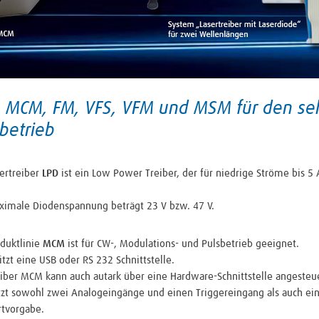
, MCM, FM, VFS, VFM und MSM für den seh
betrieb
ertreiber
LPD
ist ein Low Power Treiber, der für niedrige Ströme bis 5
ximale Diodenspannung beträgt 23 V bzw. 47 V.
oduktlinie
MCM
ist für CW-, Modulations- und Pulsbetrieb geeignet.
itzt eine USB oder RS 232 Schnittstelle.
eiber MCM kann auch autark über eine Hardware-Schnittstelle angesteu
itzt sowohl zwei Analogeingänge und einen Triggereingang als auch ei
rtvorgabe.