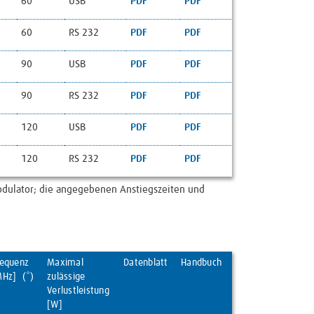
60
USB
PDF
PDF
60
RS 232
PDF
PDF
90
USB
PDF​​​​​​​
PDF
90
RS 232
PDF​​​​​​​
PDF
120
USB
PDF
PDF
120
RS 232
PDF
PDF
odulator; die angegebenen Anstiegszeiten und
requenz
Maximal
Datenblatt
Handbuch
MHz] (*)
zulässige
Verlustleistung
[W]