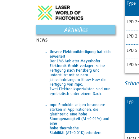
Type
LPD 2
Aktuelles
LPD 2
NEWS
LPD 5
Unsere Elektronikfertigung hat sich
erweitert
Der EMS-Anbieter
Mayerhofer
LPD 5
Elektronik GmbH
verlagert seine
Fertigung nach Penzberg und
unterstützt mit seinem
jahrzehntelangem Know How die
Schne
Fertigung von
mpc
.
Zwei Elektronikspezialisten sind nun
symbiotisch unter einem Dach.
Typ
mpc
Produkte zeigen besondere
Stärken in Applikationen, die
gleichzeitig eine
hohe
Stromgenauigkeit
(ΔI ≤0.01%) und
eine
hohe
thermische
Stabilität
(ΔT≤0.01K) erfordern.
MCM 1