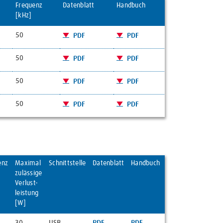
Frequenz
Datenblatt
Handbuch
[kHz]
50
PDF
PDF
50
PDF
PDF
50
PDF
PDF
50
PDF
PDF
enz
Maximal
Schnittstelle
Datenblatt
Handbuch
zulässige
Verlust-
leistung
[W]
30
USB
PDF
PDF