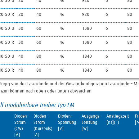
0-50-U
20
40
46
920
6
80
0-50-R
20
40
46
920
6
80
0-50-U
30
60
46
1380
6
80
0-50-R
30
60
46
1380
6
80
0-50-U
40
80
46
1840
6
80
0-50-R
40
80
46
1840
6
80
hängig von der Laserdiode und der Gesamtkonfiguration Laserdiode – M
nzen können nach oben oder unten abweichen
ll modulierbare Treiber Typ FM
Dioden-
Dioden-
Dioden-
Ausgangs-
Anstiegszeit
F
Strom
Strom
Spannung
Leistung
[ns](*)
[
(CW)
(Kurzpuls)
[V]
[W]
[A]
[A]