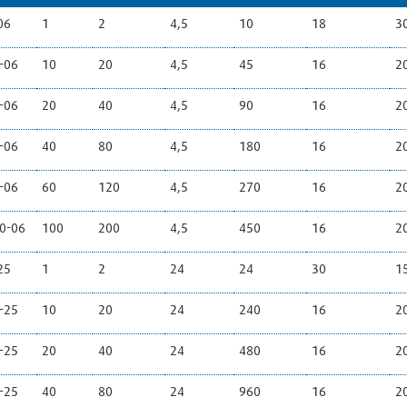
06
1
2
4,5
10
18
3
-06
10
20
4,5
45
16
2
-06
20
40
4,5
90
16
2
-06
40
80
4,5
180
16
2
-06
60
120
4,5
270
16
2
0-06
100
200
4,5
450
16
2
25
1
2
24
24
30
1
-25
10
20
24
240
16
2
-25
20
40
24
480
16
2
-25
40
80
24
960
16
2