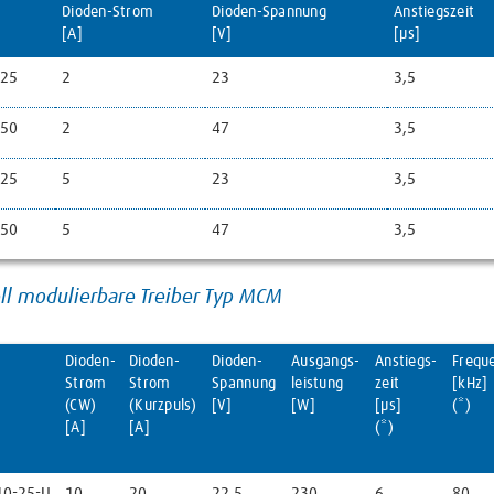
Dioden-Strom
Dioden-Spannung
Anstiegszeit
[A]
[V]
[µs]
-25
2
23
3,5
-50
2
47
3,5
-25
5
23
3,5
-50
5
47
3,5
ll modulierbare Treiber Typ MCM
Dioden-
Dioden-
Dioden-
Ausgangs-
Anstiegs-
Frequ
Strom
Strom
Spannung
leistung
zeit
[kHz]
(CW)
(Kurzpuls)
[V]
[W]
[µs]
(*)
[A]
[A]
(*)
0-25-U
10
20
22,5
230
6
80