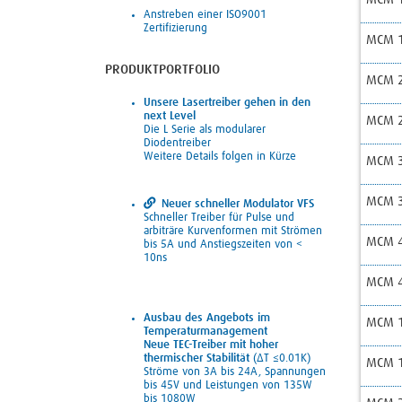
Anstreben einer ISO9001
Zertifizierung
MCM 1
PRODUKTPORTFOLIO
MCM 2
Unsere Lasertreiber gehen in den
next Level
MCM 2
Die L Serie als modularer
Diodentreiber
Weitere Details folgen in Kürze
MCM 3
MCM 3
Neuer schneller Modulator VFS
Schneller Treiber für Pulse und
arbiträre Kurvenformen mit Strömen
MCM 4
bis 5A und Anstiegszeiten von <
10ns
MCM 4
Ausbau des Angebots im
MCM 1
Temperaturmanagement
Neue TEC-Treiber mit hoher
thermischer Stabilität
(ΔT ≤0.01K)
MCM 1
Ströme von 3A bis 24A, Spannungen
bis 45V und Leistungen von 135W
bis 1080W