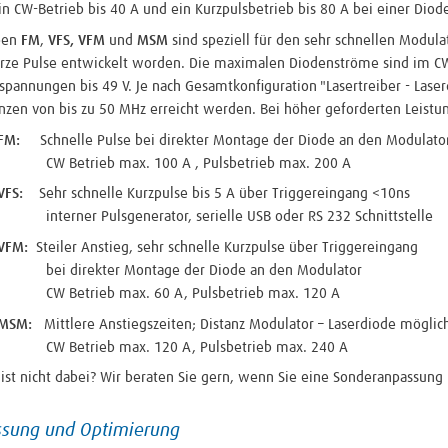
ein CW-Betrieb bis 40 A und ein Kurzpulsbetrieb bis 80 A bei einer Dio
pen
FM
,
VFS, VFM
und
MSM
sind speziell für den sehr schnellen Modul
urze Pulse entwickelt worden. Die maximalen Diodenströme sind im CW
spannungen bis 49 V. Je nach Gesamtkonfiguration "Lasertreiber - Las
zen von bis zu 50 MHz erreicht werden. Bei höher geforderten Leistung
n FM:
Schnelle Pulse bei direkter Montage der Diode an den Modulato
trieb max. 100 A , Pulsbetrieb max. 200 A
 VFS:
Sehr schnelle Kurzpulse bis 5 A über Triggereingang <10ns
ner Pulsgenerator, serielle USB oder RS 232 Schnittstelle
VFM:
Steiler Anstieg, sehr schnelle Kurzpulse über Triggereingang
irekter Montage der Diode an den Modulator
trieb max. 60 A, Pulsbetrieb max. 120 A
 MSM:
Mittlere Anstiegszeiten; Distanz Modulator – Laserdiode möglic
trieb max. 120 A, Pulsbetrieb max. 240 A
 ist nicht dabei? Wir beraten Sie gern, wenn Sie eine Sonderanpassung
sung und Optimierung