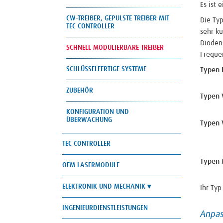
Es ist 
CW-TREIBER, GEPULSTE TREIBER MIT
Die Ty
TEC CONTROLLER
sehr k
Dioden
SCHNELL MODULIERBARE TREIBER
Frequen
SCHLÜSSELFERTIGE SYSTEME
Type
CW Be
ZUBEHÖR
Typen
inter
KONFIGURATION UND
ÜBERWACHUNG
Typen 
bei d
TEC CONTROLLER
CW Be
Typen
OEM LASERMODULE
CW Be
ELEKTRONIK UND MECHANIK
Ihr Typ
INGENIEURDIENSTLEISTUNGEN
Anpas